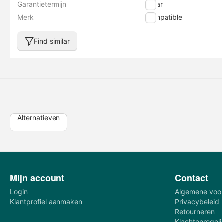
Garantietermijn
1 jaar
Merk
Compatible
Find similar
Alternatieven
Mijn account
Contact
Login
Algemene voo
Klantprofiel aanmaken
Privacybeleid
Retourneren
Klachtenregel