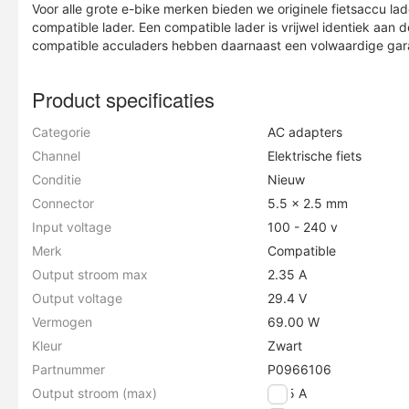
Voor alle grote e-bike merken bieden we originele fietsaccu la
compatible lader. Een compatible lader is vrijwel identiek aan de
compatible acculaders hebben daarnaast een volwaardige garan
Product specificaties
Categorie
AC adapters
Channel
Elektrische fiets
Conditie
Nieuw
Connector
5.5 x 2.5 mm
Input voltage
100 - 240 v
Merk
Compatible
Output stroom max
2.35 A
Output voltage
29.4 V
Vermogen
69.00 W
Kleur
Zwart
Partnummer
P0966106
Output stroom (max)
2.35 A