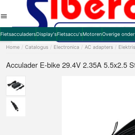
Fietsacculaders
Display's
Fietsaccu's
Motoren
Overige onder
Home
/
Catalogus
/
Electronica
/
AC adapters
/
Elektri
Acculader E-bike 29.4V 2.35A 5.5x2.5 S