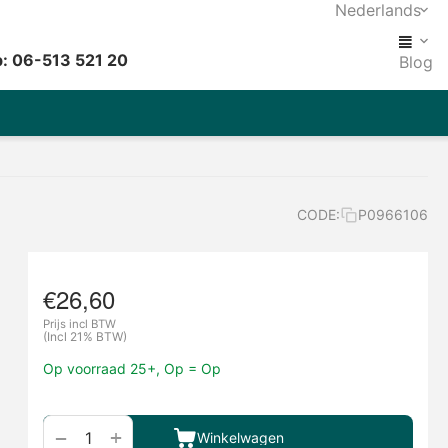
Nederlands
: 06-513 521 20
Blog
CODE:
P0966106
€
26,60
Prijs incl BTW
(Incl 21% BTW)
Op voorraad 25+, Op = Op
+
−
Winkelwagen