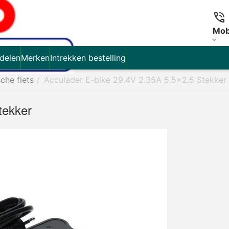
Mob
delen
Merken
Intrekken bestelling
sche fiets
/
Acculader E-bike 29.4V 2.35A 5.5x2.5 Stekker
tekker