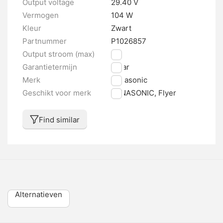
Output voltage
29.40 V
Vermogen
104 W
Kleur
Zwart
Partnummer
P1026857
Output stroom (max)
4 A
Garantietermijn
1 jaar
Merk
Panasonic
Geschikt voor merk
PANASONIC, Flyer
Find similar
Alternatieven