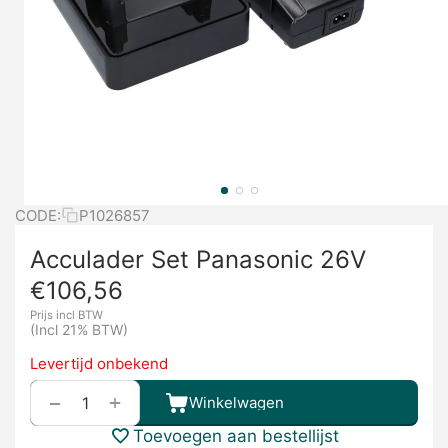
CODE:
P1026857
Acculader Set Panasonic 26V
€
106,56
Prijs incl BTW
(Incl 21% BTW)
Levertijd onbekend
+
−
Winkelwagen
Toevoegen aan bestellijst