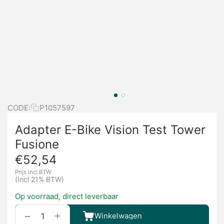
CODE:
P1057597
Adapter E-Bike Vision Test Tower
Fusione
€
52,54
Prijs incl BTW
(Incl 21% BTW)
Op voorraad, direct leverbaar
+
−
Winkelwagen