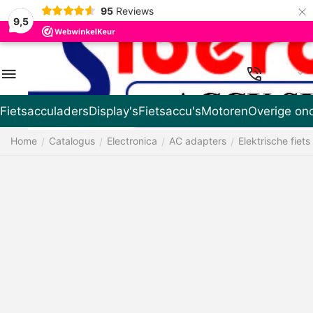
×
95
Reviews
9,5
NL
Fietsacculaders
Display's
Fietsaccu's
Motoren
Overige on
Home
Catalogus
Electronica
AC adapters
Elektrische fiets
/
/
/
/