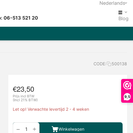
Nederlands
: 06-513 521 20
Blog
CODE:
500138
€
23,50
Prijs incl BTW
9,5
(Incl 21% BTW)
Let op! Verwachte levertijd 2 - 4 weken
+
−
Winkelwagen