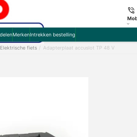
Mob
delen
Merken
Intrekken bestelling
Elektrische fiets
/
Adapterplaat accuslot TP 48 V