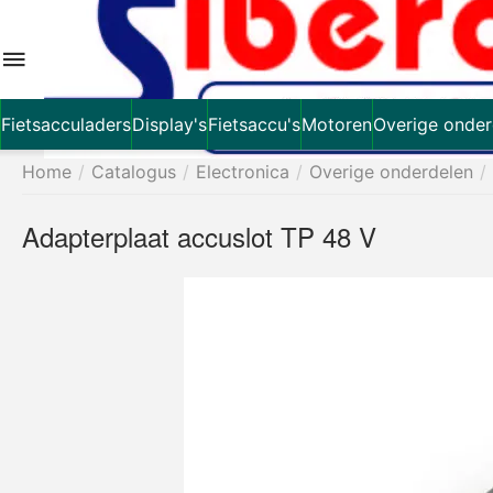
Fietsacculaders
Display's
Fietsaccu's
Motoren
Overige onder
Home
/
Catalogus
/
Electronica
/
Overige onderdelen
/
Adapterplaat accuslot TP 48 V