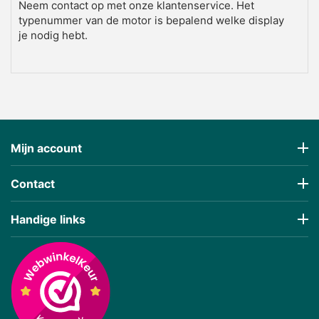
Neem contact op met onze klantenservice. Het
typenummer van de motor is bepalend welke display
je nodig hebt.
2. Kan ik mijn Bosch display zelf
vervangen?
Ja, de meeste Bosch en Banfang displays zijn
eenvoudig te vervangen middels een 'plug-and-play'
connector aan het stuur. Zorg er wel voor dat de
Mijn account
motor is uitgeschakeld voordat je het nieuwe display
aansluit voor een veilige configuratie.
Contact
Handige links