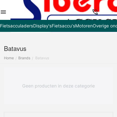
NL
Fietsacculaders
Display's
Fietsaccu's
Motoren
Overige on
Batavus
Home
Brands
Batavus
/
/
Geen producten in deze categorie