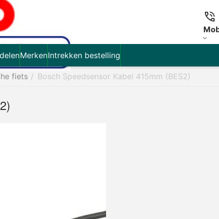
Mob
delen
Merken
Intrekken bestelling
che fiets
/
Bosch Speedsensor Kabel 415mm (BES2)
2)