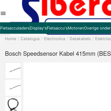
Fietsacculaders
Display's
Fietsaccu's
Motoren
Overige onder
Home
/
Catalogus
/
Electronica
/
Datakabels
/
Elektris
Bosch Speedsensor Kabel 415mm (BES