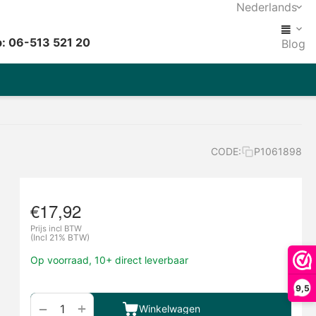
Nederlands
: 06-513 521 20
Blog
CODE:
P1061898
€
17,92
Prijs incl BTW
(Incl 21% BTW)
Op voorraad, 10+ direct leverbaar
9,5
+
−
Winkelwagen