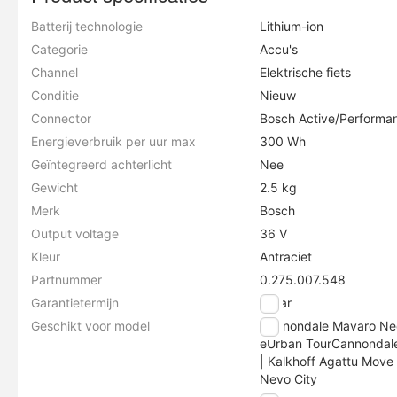
Batterij technologie
Lithium-ion
Categorie
Accu's
Channel
Elektrische fiets
Conditie
Nieuw
Connector
Bosch Active/Performa
Energieverbruik per uur max
300 Wh
Geïntegreerd achterlicht
Nee
Gewicht
2.5 kg
Merk
Bosch
Output voltage
36 V
Kleur
Antraciet
Partnummer
0.275.007.548
Garantietermijn
2 jaar
Geschikt voor model
Cannondale Mavaro Neo
eUrban TourCannondale
| Kalkhoff Agattu Move B
Nevo City