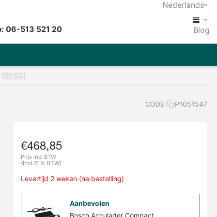
Nederlands
: 06-513 521 20
Blog
 (BES2)
CODE:
P1051547
€
468,85
Prijs incl BTW
(Incl 21% BTW)
Levertijd 2 weken (na bestelling)
Aanbevolen
Bosch Acculader Compact