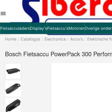
Fietsacculaders
Display's
Fietsaccu's
Motoren
Overige onder
Home
/
Catalogus
/
Electronica
/
Accu's
/
Elektrische f
Bosch Fietsaccu PowerPack 300 Perfo