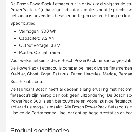
De Bosch PowerPack fietsaccu’s zijn ontwikkeld volgens de str
PowerPack tref je handige indicator lampjes zodat je precies 
fietsaccu is bovendien beschermd tegen oververhitting en kortsl
Specificaties
Vermogen: 300 Wh
Capaciteit: 8.2 Ah
Output voltage: 36 V
Positie: Op het frame
Voor welke fietsen is deze Bosch PowerPack fietsaccu geschik
De PowerPack fietsaccu is compatibel met diverse fietsmerken d
Kreidler, Ghost, Koga, Batavus, Falter, Hercules, Merida, Berga
Bosch Fietsaccu’s
De fabrikant Bosch heeft al decennia lang ervaring met het on
fietsaccu’s zijn hierop dan ook geen uitzondering. De Bosch 
PowerPack 300 is een betrouwbare en vooral zuinige fietsacc
actieradius mogelijk maakt. Alle Bosch PowerPack fietsaccu’s zij
Line en de Performance Line; gericht op hoge prestaties en hog
Product specificaties