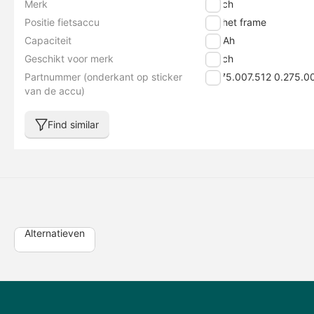
Merk
Bosch
Positie fietsaccu
Op het frame
Capaciteit
8.2 Ah
Geschikt voor merk
Bosch
Partnummer (onderkant op sticker
0.275.007.512 0.275.
van de accu)
Find similar
Alternatieven