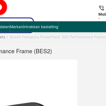
Mob
delen
Merken
Intrekken bestelling
iets
/
Bosch Fietsaccu PowerPack 300 Performance Frame
rmance Frame (BES2)