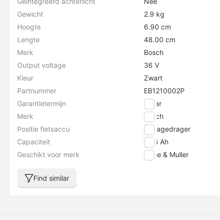
Geïntegreerd achterlicht
Nee
Gewicht
2.9 kg
Hoogte
6.90 cm
Lengte
48.00 cm
Merk
Bosch
Output voltage
36 V
Kleur
Zwart
Partnummer
EB1210002P
Garantietermijn
2 jaar
Merk
Bosch
Positie fietsaccu
Bagagedrager
Capaciteit
13.6 Ah
Geschikt voor merk
Riese & Muller
Find similar