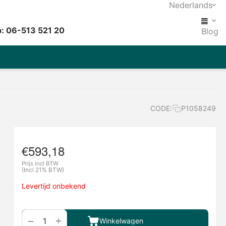
Nederlands
: 06-513 521 20
Blog
CODE:
P1058249
€
593,18
Prijs incl BTW
(Incl 21% BTW)
Levertijd onbekend
+
−
Winkelwagen