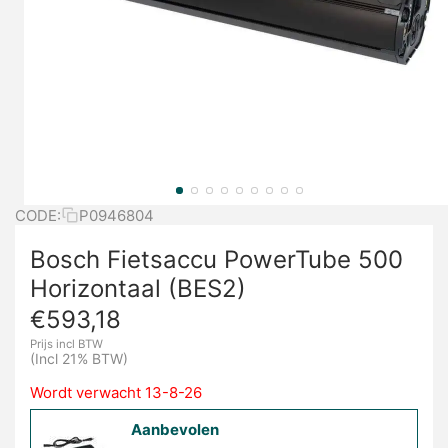
CODE:
P0946804
Bosch Fietsaccu PowerTube 500
Horizontaal (BES2)
€
593,18
Prijs incl BTW
(Incl 21% BTW)
Wordt verwacht 13-8-26
Aanbevolen