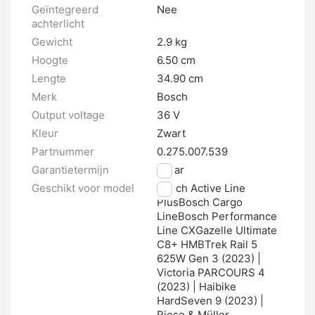
Geïntegreerd
Nee
achterlicht
Gewicht
2.9 kg
Hoogte
6.50 cm
Lengte
34.90 cm
Merk
Bosch
Output voltage
36 V
Kleur
Zwart
Partnummer
0.275.007.539
Garantietermijn
2 jaar
Geschikt voor model
Bosch Active Line
PlusBosch Cargo
LineBosch Performance
Line CXGazelle Ultimate
C8+ HMBTrek Rail 5
625W Gen 3 (2023) |
Victoria PARCOURS 4
(2023) | Haibike
HardSeven 9 (2023) |
Riese & Müller