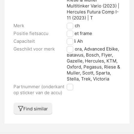
Multitinker Vario (2023) |
Hercules Futura Comp I-
11 (2023) | T
Merk
Bosch
Positie fietsaccu
In het frame
Capaciteit
13.4 Ah
Geschikt voor merk
Winora, Advanced Ebike,
Batavus, Bosch, Flyer,
Gazelle, Hercules, KTM,
Oxford, Pegasus, Riese &
Muller, Scott, Sparta,
Stella, Trek, Victoria
Partnummer (onderkant
nvt
op sticker van de accu)
Find similar