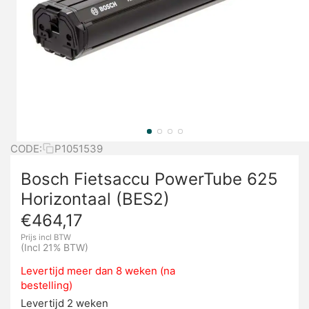
CODE:
P1051539
Bosch Fietsaccu PowerTube 625
Horizontaal (BES2)
€
464,17
Prijs incl BTW
(Incl 21% BTW)
Levertijd meer dan 8 weken (na
bestelling)
Levertijd 2 weken