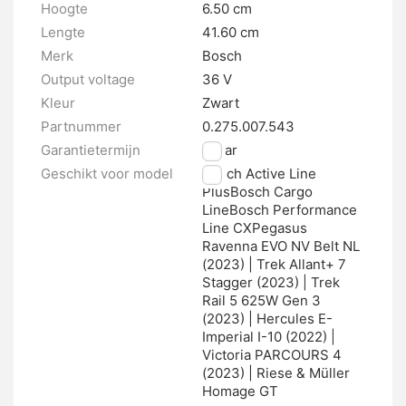
Hoogte
6.50 cm
Lengte
41.60 cm
Merk
Bosch
Output voltage
36 V
Kleur
Zwart
Partnummer
0.275.007.543
Garantietermijn
2 jaar
Geschikt voor model
Bosch Active Line
PlusBosch Cargo
LineBosch Performance
Line CXPegasus
Ravenna EVO NV Belt NL
(2023) | Trek Allant+ 7
Stagger (2023) | Trek
Rail 5 625W Gen 3
(2023) | Hercules E-
Imperial I-10 (2022) |
Victoria PARCOURS 4
(2023) | Riese & Müller
Homage GT