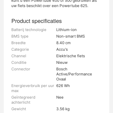
kunt u een Powertube 400 of 500 gebruiken als
uw fiets beschikt over een Powertube 625.
Product specificaties
Batterij technologie
Lithium-ion
BMS type
Non-smart BMS
Breedte
8.40 cm
Categorie
Accu's
Channel
Elektrische fiets
Conditie
Nieuw
Connector
Bosch
Active/Performance
Ovaal
Energieverbruik per uur
626 Wh
max
Geïntegreerd
Nee
achterlicht
Gewicht
3.56 kg