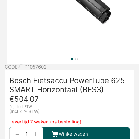
CODE:
P1057602
Bosch Fietsaccu PowerTube 625
SMART Horizontaal (BES3)
€
504,07
Prijs incl BTW
(Incl 21% BTW)
Levertijd 7 weken (na bestelling)
+
−
Winkelwagen