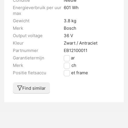
Conditie
Nieuw
Energieverbruik per uur
601 Wh
max
Gewicht
3.8 kg
Merk
Bosch
Output voltage
36 V
Kleur
Zwart / Antraciet
Partnummer
EB12100011
Garantietermijn
2 jaar
Merk
Bosch
Positie fietsaccu
In het frame
Find similar