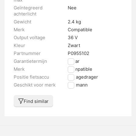
Geïntegreerd
Nee
achterlicht
Gewicht
2.4 kg
Merk
Compatible
Output voltage
36 V
Kleur
Zwart
Partnummer
P0955102
Garantietermijn
2 jaar
Merk
Compatible
Positie fietsaccu
Bagagedrager
Geschikt voor merk
Ansmann
Find similar