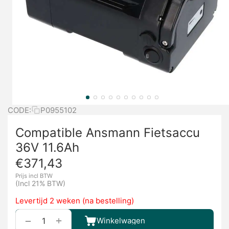
CODE:
P0955102
Compatible Ansmann Fietsaccu
36V 11.6Ah
€
371,43
Prijs incl BTW
(Incl 21% BTW)
Levertijd 2 weken (na bestelling)
+
−
Winkelwagen