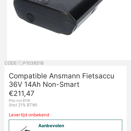
CODE:
P1036518
Compatible Ansmann Fietsaccu
36V 14Ah Non-Smart
€
211,47
Prijs incl BTW
(Incl 21% BTW)
Levertijd onbekend
Aanbevolen