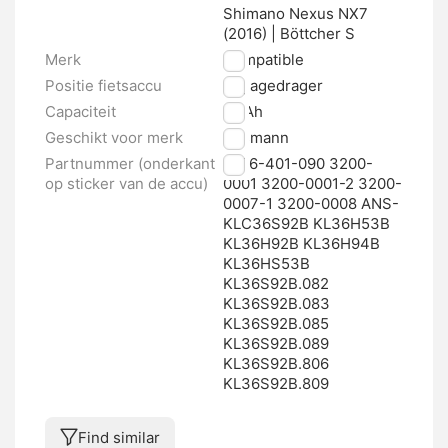
Shimano Nexus NX7
(2016) | Böttcher S
Merk
Compatible
Positie fietsaccu
Bagagedrager
Capaciteit
14 Ah
Geschikt voor merk
Ansmann
Partnummer (onderkant
1036-401-090 3200-
op sticker van de accu)
0001 3200-0001-2 3200-
0007-1 3200-0008 ANS-
KLC36S92B KL36H53B
KL36H92B KL36H94B
KL36HS53B
KL36S92B.082
KL36S92B.083
KL36S92B.085
KL36S92B.089
KL36S92B.806
KL36S92B.809
Find similar