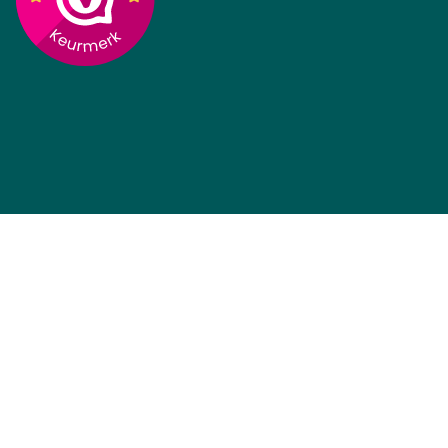
Op voorraad, 5+ direct
Op voorraad, 25+ direct
leverbaar
leverbaar
€
472,15
€
637,07
(Incl 21% BTW)
(Incl 21% BTW)
Prijs incl BTW
Prijs incl BTW
Bosch Fietsaccu Classic
Yamaha Fietsaccu 36V
612Wh Bagage E-Bike
20.7Ah Frame E-Bike
Vision
Vision
Op voorraad, direct
Op voorraad, 5+ direct
leverbaar
leverbaar