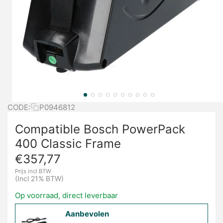
CODE:
P0946812
Compatible Bosch PowerPack
400 Classic Frame
€
357,77
Prijs incl BTW
(Incl 21% BTW)
Op voorraad, direct leverbaar
Aanbevolen