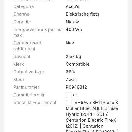
Categorie
Accu's
Channel
Elektrische fiets
Conditie
Nieuw
Energieverbruik per uur
400 Wh
max
Geïntegreerd
Nee
achterlicht
Gewicht
2.57 kg
Merk
Compatible
Output voltage
36 V
Kleur
Zwart
Partnummer
P0946812
Garantietermijn
2 jaar
Geschikt voor model
Ave SH9Ave SH11Riese &
Müller BlueLABEL Cruise
Hybrid (2014 - 2015) |
Centurion Electric Fire 8
(2012) | Centurion
Electric Fire 8 EQ (2012) |