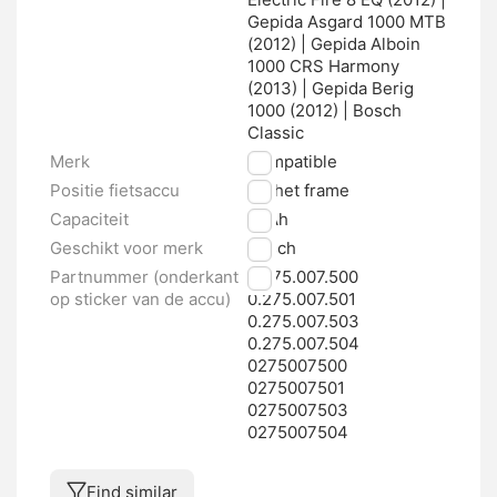
Gepida Asgard 1000 MTB
(2012) | Gepida Alboin
1000 CRS Harmony
(2013) | Gepida Berig
1000 (2012) | Bosch
Classic
Merk
Compatible
Positie fietsaccu
Op het frame
Capaciteit
11 Ah
Geschikt voor merk
Bosch
Partnummer (onderkant
0.275.007.500
op sticker van de accu)
0.275.007.501
0.275.007.503
0.275.007.504
0275007500
0275007501
0275007503
0275007504
Find similar