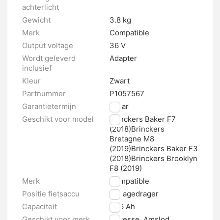
achterlicht
Gewicht
3.8 kg
Merk
Compatible
Output voltage
36 V
Wordt geleverd
Adapter
inclusief
Kleur
Zwart
Partnummer
P1057567
Garantietermijn
2 jaar
Geschikt voor model
Brinckers Baker F7
(2018)Brinckers
Bretagne M8
(2019)Brinckers Baker F3
(2018)Brinckers Brooklyn
F8 (2019)
Merk
Compatible
Positie fietsaccu
Bagagedrager
Capaciteit
15.6 Ah
Geschikt voor merk
Victesse, Amslod