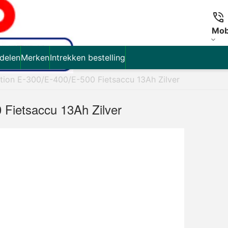
Mob
delen
Merken
Intrekken bestelling
ion E-300/E-400/E-500 Fietsaccu 13Ah Zilver
 Fietsaccu 13Ah Zilver