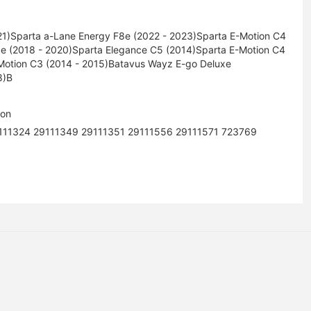
21)Sparta a-Lane Energy F8e (2022 - 2023)Sparta E-Motion C4
5e (2018 - 2020)Sparta Elegance C5 (2014)Sparta E-Motion C4
Motion C3 (2014 - 2015)Batavus Wayz E-go Deluxe
8)B
ion
111324 29111349 29111351 29111556 29111571 723769