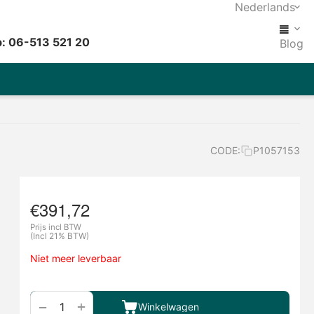
Nederlands
: 06-513 521 20
Blog
CODE:
P1057153
€
391,72
Prijs incl BTW
(Incl 21% BTW)
Niet meer leverbaar
+
−
Winkelwagen