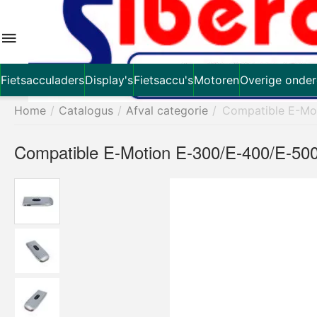
Fietsacculaders
Display's
Fietsaccu's
Motoren
Overige onder
Home
/
Catalogus
/
Afval categorie
/
Compatible E-Mot
Compatible E-Motion E-300/E-400/E-500