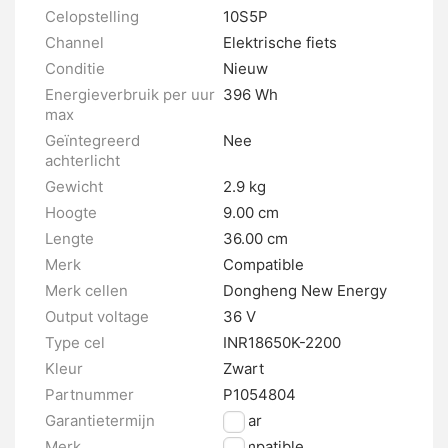
Celopstelling
10S5P
Channel
Elektrische fiets
Conditie
Nieuw
Energieverbruik per uur
396 Wh
max
Geïntegreerd
Nee
achterlicht
Gewicht
2.9 kg
Hoogte
9.00 cm
Lengte
36.00 cm
Merk
Compatible
Merk cellen
Dongheng New Energy
Output voltage
36 V
Type cel
INR18650K-2200
Kleur
Zwart
Partnummer
P1054804
Garantietermijn
2 jaar
Merk
Compatible