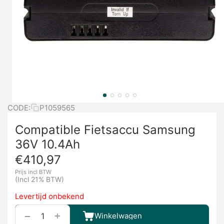
CODE:
P1059565
Compatible Fietsaccu Samsung
36V 10.4Ah
€
410,97
Prijs incl BTW
(Incl 21% BTW)
Levertijd onbekend
+
−
Winkelwagen