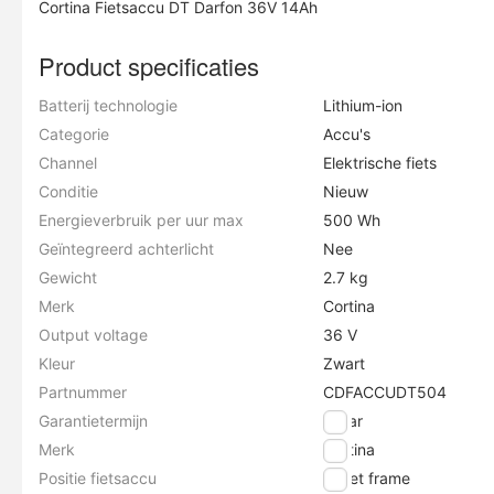
Cortina Fietsaccu DT Darfon 36V 14Ah
Product specificaties
Batterij technologie
Lithium-ion
Categorie
Accu's
Channel
Elektrische fiets
Conditie
Nieuw
Energieverbruik per uur max
500 Wh
Geïntegreerd achterlicht
Nee
Gewicht
2.7 kg
Merk
Cortina
Output voltage
36 V
Kleur
Zwart
Partnummer
CDFACCUDT504
Garantietermijn
2 jaar
Merk
Cortina
Positie fietsaccu
In het frame