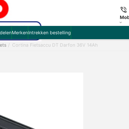
Mob
delen
Merken
Intrekken bestelling
iets
/
Cortina Fietsaccu DT Darfon 36V 14Ah