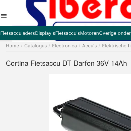
Fietsacculaders
Display's
Fietsaccu's
Motoren
Overige onder
Home
/
Catalogus
/
Electronica
/
Accu's
/
Elektrische f
Cortina Fietsaccu DT Darfon 36V 14Ah