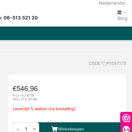
Nederlands
: 06-513 521 20
Blog
CODE:
P1057173
€
546,96
Prijs incl BTW
(Incl 21% BTW)
Levertijd 5 weken (na bestelling)
+
−
Winkelwagen
9,5