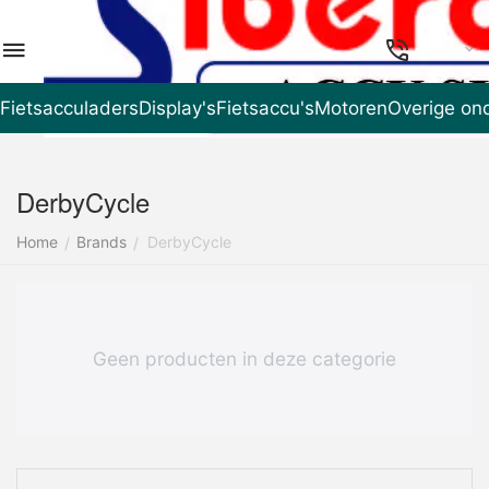
NL
Fietsacculaders
Display's
Fietsaccu's
Motoren
Overige on
DerbyCycle
Home
Brands
DerbyCycle
/
/
Geen producten in deze categorie