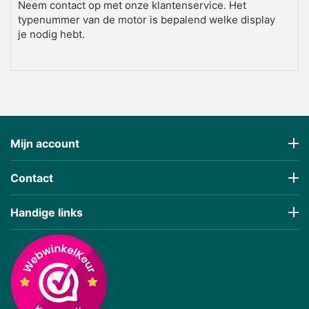
Neem contact op met onze klantenservice. Het
typenummer van de motor is bepalend welke display
je nodig hebt.
2. Kan ik mijn Bosch display zelf
vervangen?
Ja, de meeste Bosch en Banfang displays zijn
eenvoudig te vervangen middels een 'plug-and-play'
connector aan het stuur. Zorg er wel voor dat de
Mijn account
motor is uitgeschakeld voordat je het nieuwe display
aansluit voor een veilige configuratie.
Contact
Handige links