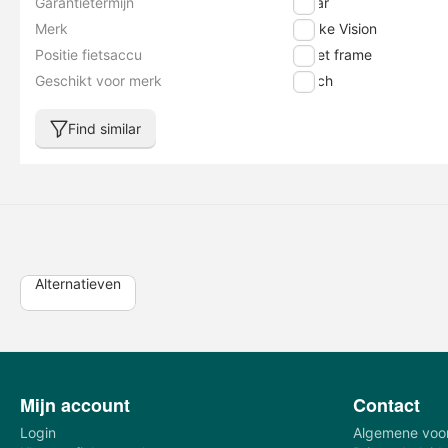
Garantietermijn
2 jaar
Merk
E-bike Vision
Positie fietsaccu
In het frame
Geschikt voor merk
Bosch
Find similar
Alternatieven
Mijn account
Contact
Login
Algemene voo