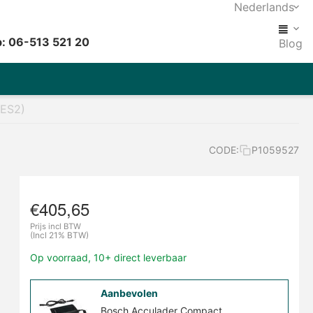
Nederlands
: 06-513 521 20
Blog
BES2)
CODE:
P1059527
€
405,65
Prijs incl BTW
(Incl 21% BTW)
Op voorraad, 10+ direct leverbaar
Aanbevolen
Bosch Acculader Compact