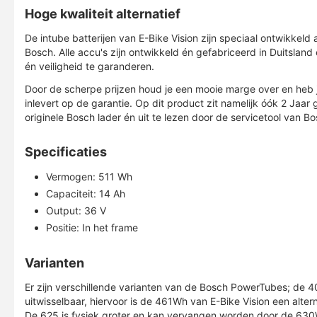
Hoge kwaliteit alternatief
De intube batterijen van E-Bike Vision zijn speciaal ontwikkeld 
Bosch. Alle accu's zijn ontwikkeld én gefabriceerd in Duitsla
én veiligheid te garanderen.
Door de scherpe prijzen houd je een mooie marge over en heb je
inlevert op de garantie. Op dit product zit namelijk óók 2 Jaa
originele Bosch lader én uit te lezen door de servicetool van B
Specificaties
Vermogen: 511 Wh
Capaciteit: 14 Ah
Output: 36 V
Positie: In het frame
Varianten
Er zijn verschillende varianten van de Bosch PowerTubes; de 
uitwisselbaar, hiervoor is de 461Wh van E-Bike Vision een altern
De 625 is fysiek groter en kan vervangen worden door de 630