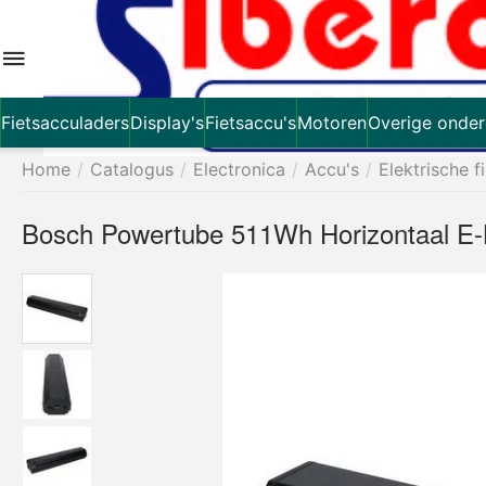
Fietsacculaders
Display's
Fietsaccu's
Motoren
Overige onder
Home
/
Catalogus
/
Electronica
/
Accu's
/
Elektrische f
Bosch Powertube 511Wh Horizontaal E-