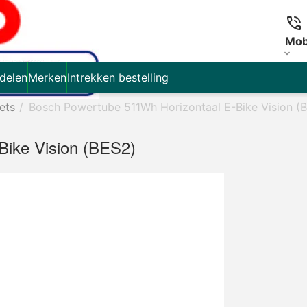
Mob
delen
Merken
Intrekken bestelling
iets
/
Bosch Powertube 511Wh Horizontaal E-Bike Vision (
Bike Vision (BES2)