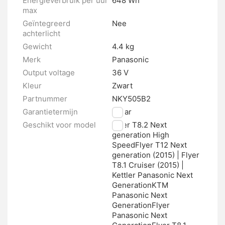
Energieverbruik per uur
648 Wh
max
Geïntegreerd
Nee
achterlicht
Gewicht
4.4 kg
Merk
Panasonic
Output voltage
36 V
Kleur
Zwart
Partnummer
NKY505B2
Garantietermijn
2 jaar
Geschikt voor model
Flyer T8.2 Next
generation High
SpeedFlyer T12 Next
generation (2015) | Flyer
T8.1 Cruiser (2015) |
Kettler Panasonic Next
GenerationKTM
Panasonic Next
GenerationFlyer
Panasonic Next