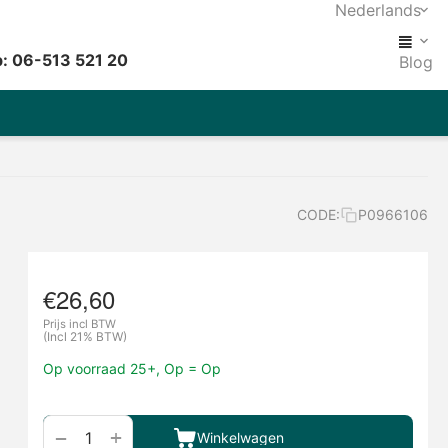
Nederlands
: 06-513 521 20
Blog
CODE:
P0966106
€
26,60
Prijs incl BTW
(Incl 21% BTW)
Op voorraad 25+, Op = Op
+
−
Winkelwagen