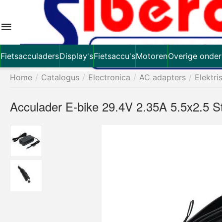
Fietsacculaders
Display's
Fietsaccu's
Motoren
Overige onder
Home
/
Catalogus
/
Electronica
/
AC adapters
/
Elektri
Acculader E-bike 29.4V 2.35A 5.5x2.5 S