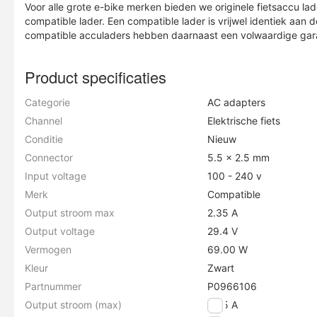
Voor alle grote e-bike merken bieden we originele fietsaccu la
compatible lader. Een compatible lader is vrijwel identiek aan de
compatible acculaders hebben daarnaast een volwaardige garan
Product specificaties
Categorie
AC adapters
Channel
Elektrische fiets
Conditie
Nieuw
Connector
5.5 x 2.5 mm
Input voltage
100 - 240 v
Merk
Compatible
Output stroom max
2.35 A
Output voltage
29.4 V
Vermogen
69.00 W
Kleur
Zwart
Partnummer
P0966106
Output stroom (max)
2.35 A