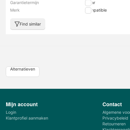
Garantietermijn
1 jaar
Merk
Compatible
Find similar
Alternatieven
Mijn account
Contact
Login
Algemene voo
Klantprofiel aanmaken
Privacybeleid
Retourneren
Klachtenregel