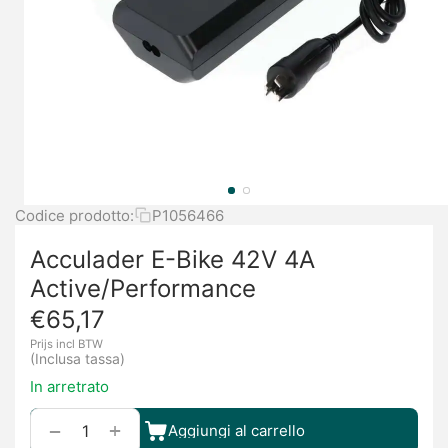
Codice prodotto:
P1056466
Acculader E-Bike 42V 4A
Active/Performance
€
65,17
Prijs incl BTW
(Inclusa tassa)
In arretrato
+
−
Aggiungi al carrello