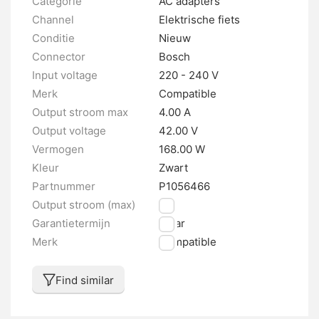
Categorie
AC adapters
Channel
Elektrische fiets
Conditie
Nieuw
Connector
Bosch
Input voltage
220 - 240 V
Merk
Compatible
Output stroom max
4.00 A
Output voltage
42.00 V
Vermogen
168.00 W
Kleur
Zwart
Partnummer
P1056466
Output stroom (max)
4 A
Garantietermijn
1 jaar
Merk
Compatible
Find similar