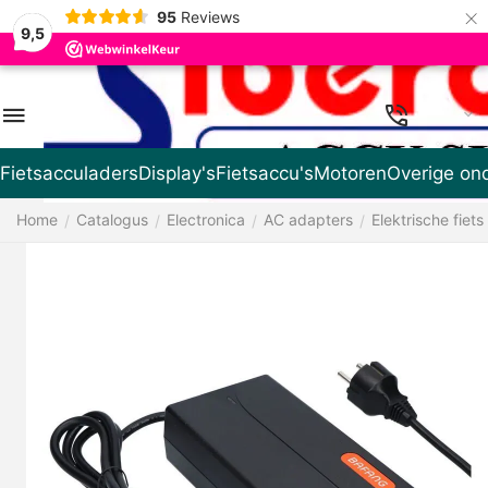
×
95
Reviews
9,5
NL
Fietsacculaders
Display's
Fietsaccu's
Motoren
Overige on
Home
Catalogus
Electronica
AC adapters
Elektrische fiets
/
/
/
/