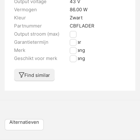
Output voltage
43 V
Vermogen
86.00 W
Kleur
Zwart
Partnummer
CBFLADER
Output stroom (max)
2 A
Garantietermijn
1 jaar
Merk
Bafang
Geschikt voor merk
Bafang
Find similar
Alternatieven