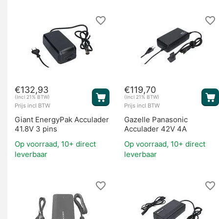
€
132,93
€
119,70
(Incl 21% BTW)
(Incl 21% BTW)
Prijs incl BTW
Prijs incl BTW
Giant EnergyPak Acculader
Gazelle Panasonic
41.8V 3 pins
Acculader 42V 4A
Op voorraad, 10+ direct
Op voorraad, 10+ direct
leverbaar
leverbaar