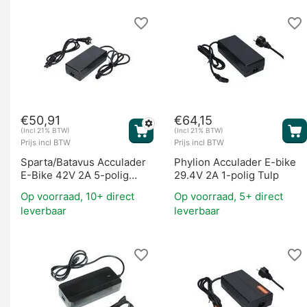
Fietsaccu's
€
50,91
€
64,15
(Incl 21% BTW)
(Incl 21% BTW)
Prijs incl BTW
Prijs incl BTW
Sparta/Batavus Acculader
Phylion Acculader E-bike
E-Bike 42V 2A 5-polig
29.4V 2A 1-polig Tulp
2012-2013
Motoren
Op voorraad, 10+ direct
Op voorraad, 5+ direct
leverbaar
leverbaar