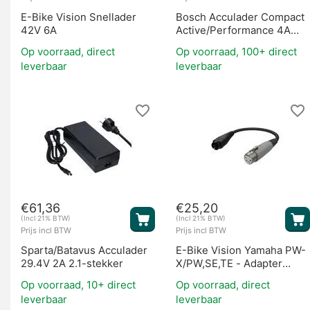
E-Bike Vision Snellader
Bosch Acculader Compact
42V 6A
Active/Performance 4A
(BES2)
Op voorraad, direct
Op voorraad, 100+ direct
leverbaar
leverbaar
€
61,36
€
25,20
(Incl 21% BTW)
(Incl 21% BTW)
Prijs incl BTW
Prijs incl BTW
Sparta/Batavus Acculader
E-Bike Vision Yamaha PW-
29.4V 2A 2.1-stekker
X/PW,SE,TE - Adapter
Kabel
Op voorraad, 10+ direct
Op voorraad, direct
leverbaar
leverbaar