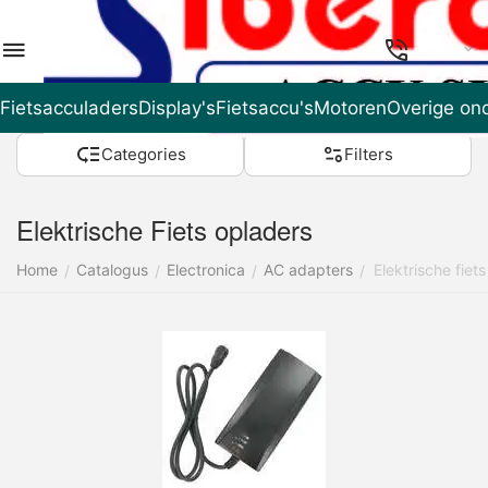
NL
Fietsacculaders
Display's
Fietsaccu's
Motoren
Overige on
Categories
Filters
Elektrische Fiets opladers
Home
Catalogus
Electronica
AC adapters
Elektrische fiets
/
/
/
/