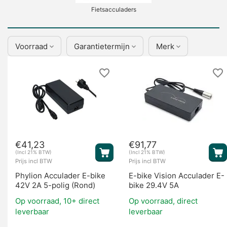
Fietsacculaders
Voorraad
Garantietermijn
Merk
Display's
€
41,23
€
91,77
(Incl 21% BTW)
(Incl 21% BTW)
Prijs incl BTW
Prijs incl BTW
Phylion Acculader E-bike
E-bike Vision Acculader E-
42V 2A 5-polig (Rond)
bike 29.4V 5A
Op voorraad, 10+ direct
Op voorraad, direct
leverbaar
leverbaar