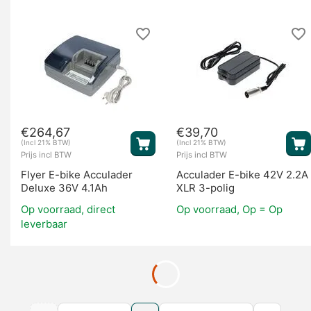
€
264,67
€
39,70
(Incl 21% BTW)
(Incl 21% BTW)
Prijs incl BTW
Prijs incl BTW
Flyer E-bike Acculader
Acculader E-bike 42V 2.2A
Deluxe 36V 4.1Ah
XLR 3-polig
Op voorraad, direct
Op voorraad, Op = Op
leverbaar