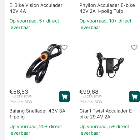
E-Bike Vision Acculader
Phylion Acculader E-bike
42V 4A
42V 2A 1-polig Tulp
Op voorraad, 5+ direct
Op voorraad, 10+ direct
leverbaar
leverbaar
€
56,53
€
99,68
(Incl 21% BTW)
(Incl 21% BTW)
Prijs incl BTW
Prijs incl BTW
Bafang Snellader 43V 3A
Giant Twist Acculader E-
1-polig
bike 29.4V 2A
Op voorraad, 25+ direct
Op voorraad, 5+ direct
leverbaar
leverbaar