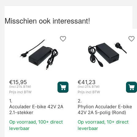
Misschien ook interessant!
€
15,95
€
41,23
(Incl 21% BTW)
(Incl 21% BTW)
Prijs incl BTW
Prijs incl BTW
1.
2.
Acculader E-bike 42V 2A
Phylion Acculader E-bike
2.1-stekker
42V 2A 5-polig (Rond)
Op voorraad, 100+ direct
Op voorraad, 10+ direct
leverbaar
leverbaar