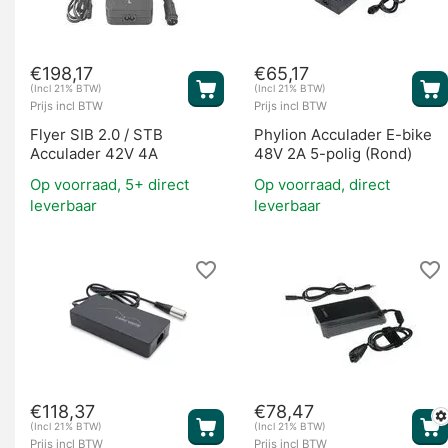
€
198,17
€
65,17
(Incl 21% BTW)
(Incl 21% BTW)
Prijs incl BTW
Prijs incl BTW
Flyer SIB 2.0 / STB
Phylion Acculader E-bike
Acculader 42V 4A
48V 2A 5-polig (Rond)
Op voorraad, 5+ direct
Op voorraad, direct
leverbaar
leverbaar
€
118,37
€
78,47
(Incl 21% BTW)
(Incl 21% BTW)
Prijs incl BTW
Prijs incl BTW