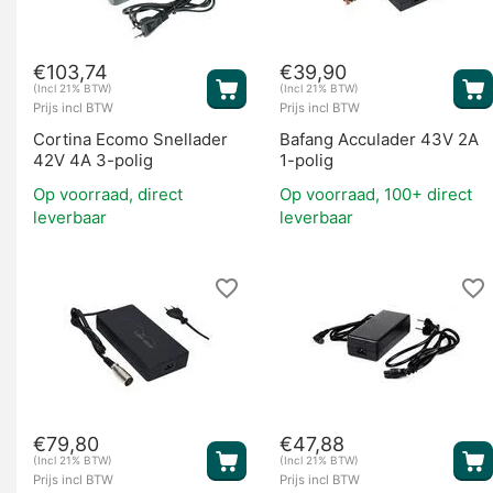
€
103,74
€
39,90
Overige onderdelen
(Incl 21% BTW)
(Incl 21% BTW)
Prijs incl BTW
Prijs incl BTW
Cortina Ecomo Snellader
Bafang Acculader 43V 2A
42V 4A 3-polig
1-polig
Op voorraad, direct
Op voorraad, 100+ direct
leverbaar
leverbaar
€
79,80
€
47,88
(Incl 21% BTW)
(Incl 21% BTW)
Prijs incl BTW
Prijs incl BTW