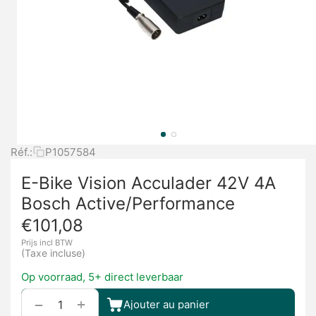
Réf.:
P1057584
E-Bike Vision Acculader 42V 4A
Bosch Active/Performance
€
101,08
Prijs incl BTW
(Taxe incluse)
Op voorraad, 5+ direct leverbaar
+
−
Ajouter au panier