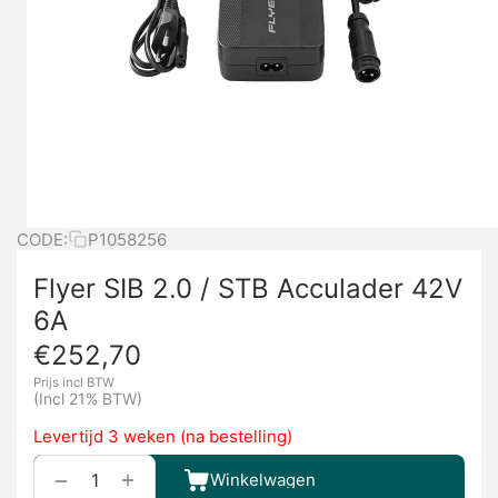
CODE:
P1058256
Flyer SIB 2.0 / STB Acculader 42V
6A
€
252,70
Prijs incl BTW
(Incl 21% BTW)
Levertijd 3 weken (na bestelling)
+
−
Winkelwagen