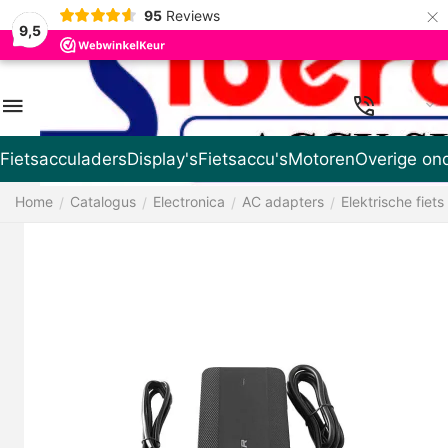
×
95
Reviews
9,5
NL
Fietsacculaders
Display's
Fietsaccu's
Motoren
Overige on
Home
Catalogus
Electronica
AC adapters
Elektrische fiets
/
/
/
/