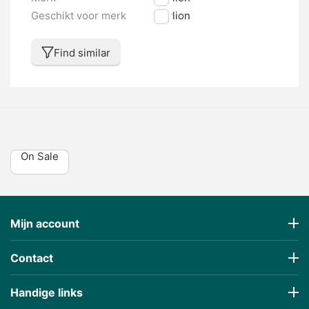
Geschikt voor merk
Phylion
Find similar
On Sale
Mijn account
Contact
Handige links
€
41,23
€
91,77
(Inklusive Steuer)
(Inklusive Steuer)