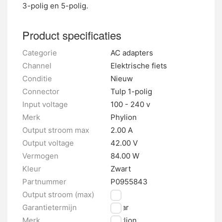
3-polig en 5-polig.
Product specificaties
Categorie
AC adapters
Channel
Elektrische fiets
Conditie
Nieuw
Connector
Tulp 1-polig
Input voltage
100 - 240 v
Merk
Phylion
Output stroom max
2.00 A
Output voltage
42.00 V
Vermogen
84.00 W
Kleur
Zwart
Partnummer
P0955843
Output stroom (max)
2 A
Garantietermijn
1 jaar
Merk
Phylion