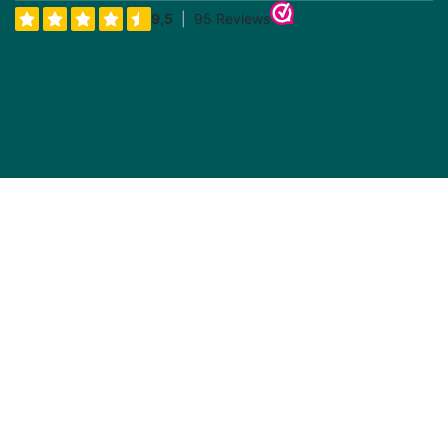
Prijs incl BTW
Prijs incl BTW
Phylion Acculader E-bike
E-bike Vision Acculader E-
42V 2A 5-polig (Rond)
bike 29.4V 5A
Op voorraad, 10+ direct
Op voorraad, direct
leverbaar
leverbaar
€
50,91
€
64,15
(Inklusive Steuer)
(Inklusive Steuer)
Prijs incl BTW
Prijs incl BTW
Sparta/Batavus Acculader
Phylion Acculader E-bike
E-Bike 42V 2A 5-polig
29.4V 2A 1-polig
2012-2013
Op voorraad, 10+ direct
Op voorraad, 5+ direct