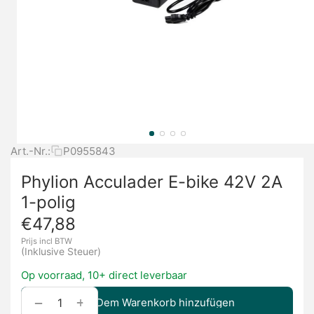
Art.-Nr.:
P0955843
Phylion Acculader E-bike 42V 2A
1-polig
€
47,88
Prijs incl BTW
(Inklusive Steuer)
Op voorraad, 10+ direct leverbaar
+
−
Dem Warenkorb hinzufügen