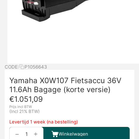
CODE:
P1056643
Yamaha X0W107 Fietsaccu 36V
11.6Ah Bagage (korte versie)
€
1.051,09
Prijs incl BTW
(Incl 21% BTW)
Levertijd 1 week (na bestelling)
+
−
Winkelwagen