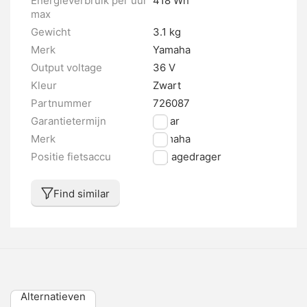
Energieverbruik per uur
418 Wh
max
Gewicht
3.1 kg
Merk
Yamaha
Output voltage
36 V
Kleur
Zwart
Partnummer
726087
Garantietermijn
2 jaar
Merk
Yamaha
Positie fietsaccu
Bagagedrager
Find similar
Alternatieven