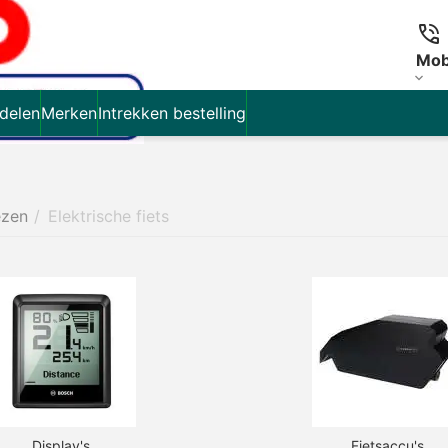
Mob
delen
Merken
Intrekken bestelling
ezen
/
Elektrische fiets
Display's
Fietsaccu's