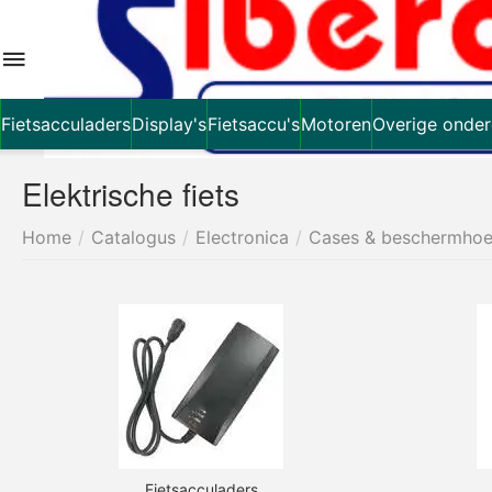
Fietsacculaders
Display's
Fietsaccu's
Motoren
Overige onder
Elektrische fiets
Home
/
Catalogus
/
Electronica
/
Cases & beschermho
Fietsacculaders