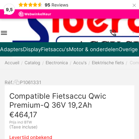
×
95
Reviews
9,5
FR
Adapters
Display
Fietsaccu's
Motor & onderdelen
Overige
Accueil
Catalog
Electronica
Accu's
Elektrische fiets
Comp
/
/
/
/
/
Réf.:
P1061331
Compatible Fietsaccu Qwic
Premium-Q 36V 19,2Ah
€
464,17
Prijs incl BTW
(Taxe incluse)
Levertijd onbekend