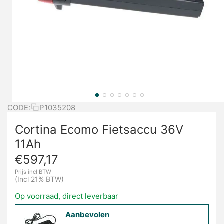
CODE:
P1035208
Cortina Ecomo Fietsaccu 36V
11Ah
€
597,17
Prijs incl BTW
(Incl 21% BTW)
Op voorraad, direct leverbaar
Aanbevolen