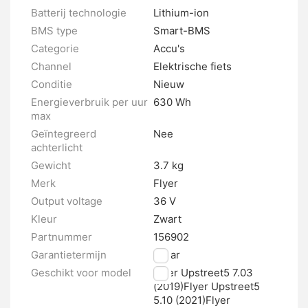
Batterij technologie
Lithium-ion
BMS type
Smart-BMS
Categorie
Accu's
Channel
Elektrische fiets
Conditie
Nieuw
Energieverbruik per uur
630 Wh
max
Geïntegreerd
Nee
achterlicht
Gewicht
3.7 kg
Merk
Flyer
Output voltage
36 V
Kleur
Zwart
Partnummer
156902
Garantietermijn
2 jaar
Geschikt voor model
Flyer Upstreet5 7.03
(2019)Flyer Upstreet5
5.10 (2021)Flyer