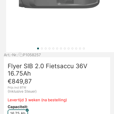
Art.-Nr.:
P1058257
Flyer SIB 2.0 Fietsaccu 36V
16.75Ah
€
849,87
Prijs incl BTW
(Inklusive Steuer)
Levertijd 3 weken (na bestelling)
Capaciteit:
16.75 Ah