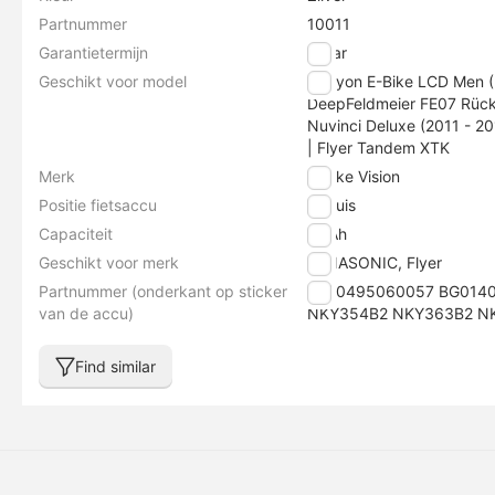
Partnummer
10011
Garantietermijn
2 jaar
Geschikt voor model
Canyon E-Bike LCD Men (2
DeepFeldmeier FE07 Rückt
Nuvinci Deluxe (2011 - 20
| Flyer Tandem XTK
Merk
E-bike Vision
Positie fietsaccu
Zitbuis
Capaciteit
17 Ah
Geschikt voor merk
PANASONIC, Flyer
Partnummer (onderkant op sticker
4260495060057 BG014
van de accu)
NKY354B2 NKY363B2 N
Find similar