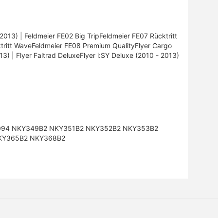
013) | Feldmeier FE02 Big TripFeldmeier FE07 Rücktritt
ritt WaveFeldmeier FE08 Premium QualityFlyer Cargo
13) | Flyer Faltrad DeluxeFlyer i:SY Deluxe (2010 - 2013)
094 NKY349B2 NKY351B2 NKY352B2 NKY353B2
KY365B2 NKY368B2