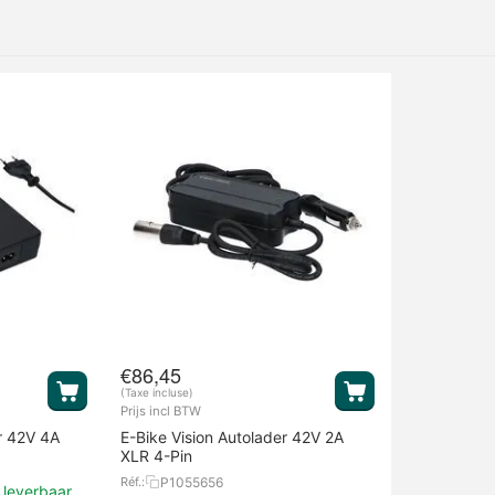
€
86,45
(Taxe incluse)
Prijs incl BTW
r 42V 4A
E-Bike Vision Autolader 42V 2A
XLR 4-Pin
P1055656
Réf.:
 leverbaar