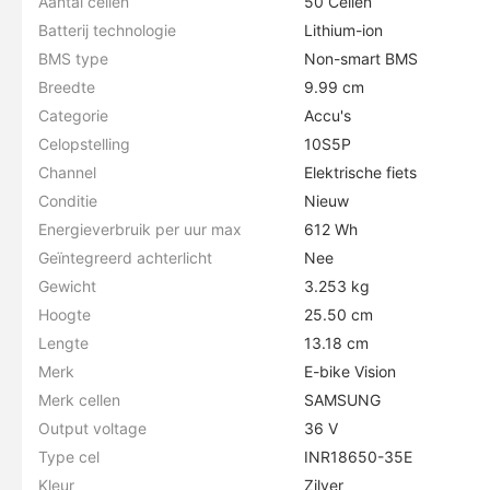
Aantal cellen
50 Cellen
Batterij technologie
Lithium-ion
BMS type
Non-smart BMS
Breedte
9.99 cm
Categorie
Accu's
Celopstelling
10S5P
Channel
Elektrische fiets
Conditie
Nieuw
Energieverbruik per uur max
612 Wh
Geïntegreerd achterlicht
Nee
Gewicht
3.253 kg
Hoogte
25.50 cm
Lengte
13.18 cm
Merk
E-bike Vision
Merk cellen
SAMSUNG
Output voltage
36 V
Type cel
INR18650-35E
Kleur
Zilver