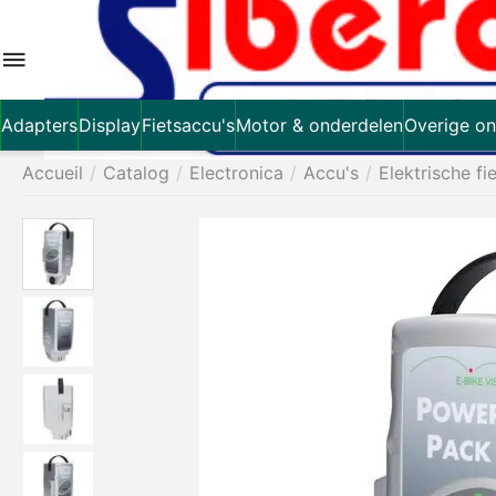
Adapters
Display
Fietsaccu's
Motor & onderdelen
Overige on
Accueil
/
Catalog
/
Electronica
/
Accu's
/
Elektrische fi