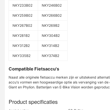
NKY233B02
NKY246B02
NKY259B02
NKY266B02
NKY267B02
NKY269B2
NKY281B2
NKY304B2
NKY312B2
NKY314B2
NKY335B2
NKY374B2
Compatible Fietsaccu's
Naast alle originele fietsaccu merken zijn er uitstekend alte
accu's vormen een hoogwaardige optie als vervanging van de or
Giant en Phylion. Batterijen van E-Bike Vision worden geprod
Product specificaties