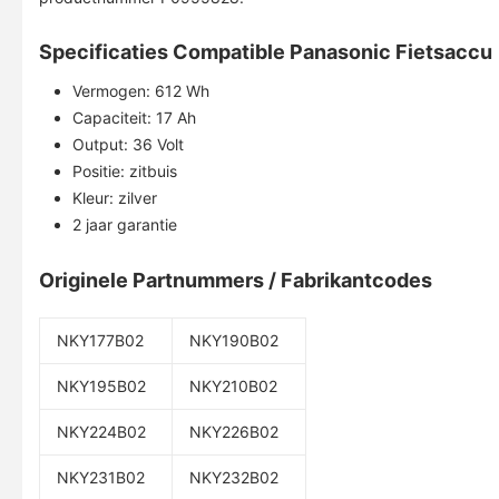
Specificaties Compatible Panasonic Fietsaccu
Vermogen: 612 Wh
Capaciteit: 17 Ah
Output: 36 Volt
Positie: zitbuis
Kleur: zilver
2 jaar garantie
Originele Partnummers / Fabrikantcodes
NKY177B02
NKY190B02
NKY195B02
NKY210B02
NKY224B02
NKY226B02
NKY231B02
NKY232B02