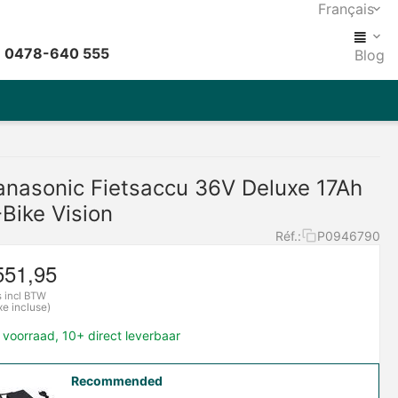
Français
: 0478-640 555
Blog
anasonic Fietsaccu 36V Deluxe 17Ah
-Bike Vision
Réf.:
P0946790
551,95
s incl BTW
xe incluse)
voorraad, 10+ direct leverbaar
Recommended