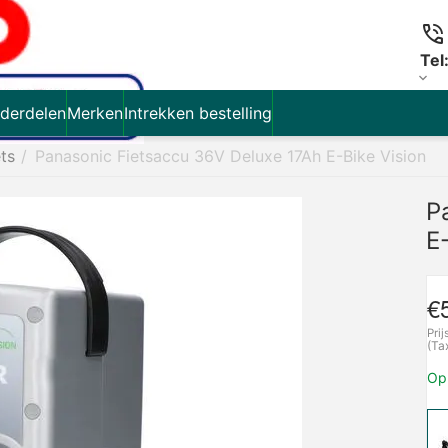
Tel
derdelen
Merken
Intrekken bestelling
ets
/
Panasonic Fietsaccu 36V Deluxe 17Ah E-Bike Vision
P
E
€
Prij
(Ta
Op 