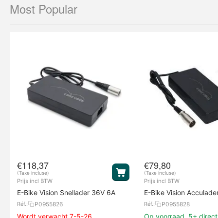
Most Popular
€
118,37
€
79,80
(Taxe incluse)
(Taxe incluse)
Prijs incl BTW
Prijs incl BTW
E-Bike Vision Snellader 36V 6A
E-Bike Vision Acculade
P0955826
P0955828
Réf.:
Réf.:
Wordt verwacht 7-5-26
Op voorraad, 5+ direct