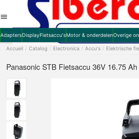
Adapters
Display
Fietsaccu's
Motor & onderdelen
Overige on
Accueil
/
Catalog
/
Electronica
/
Accu's
/
Elektrische fi
Panasonic STB Fietsaccu 36V 16.75 Ah