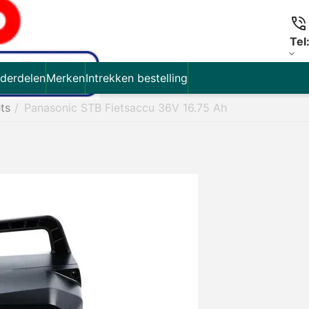
Tel
derdelen
Merken
Intrekken bestelling
ets
/
Panasonic STB Fietsaccu 36V 16.75 Ah