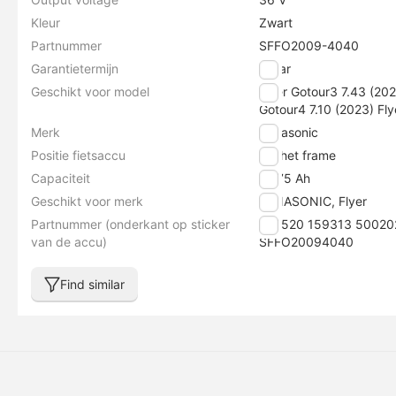
Kleur
Zwart
Partnummer
SFFO2009-4040
Garantietermijn
2 jaar
Geschikt voor model
Flyer Gotour3 7.43 (202
Gotour4 7.10 (2023) Fly
Merk
Panasonic
Positie fietsaccu
Op het frame
Capaciteit
16.75 Ah
Geschikt voor merk
PANASONIC, Flyer
Partnummer (onderkant op sticker
150520 159313 50020
van de accu)
SFFO20094040
Find similar