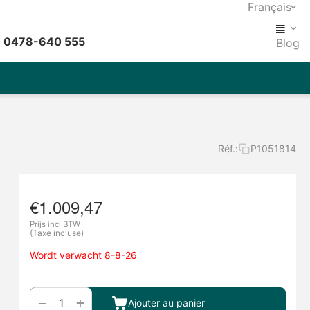
Français
: 0478-640 555
Blog
Réf.:
P1051814
€
1.009,47
Prijs incl BTW
(Taxe incluse)
Wordt verwacht 8-8-26
+
−
Ajouter au panier