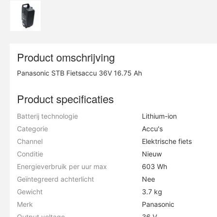
Product omschrijving
Panasonic STB Fietsaccu 36V 16.75 Ah
Product specificaties
Batterij technologie
Lithium-ion
Categorie
Accu's
Channel
Elektrische fiets
Conditie
Nieuw
Energieverbruik per uur max
603 Wh
Geïntegreerd achterlicht
Nee
Gewicht
3.7 kg
Merk
Panasonic
Output voltage
36 V