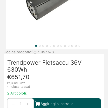
Codice prodotto:
P1057748
Trendpower Fietsaccu 36V
630Wh
€
651,70
Prijs incl BTW
(Inclusa tassa)
2 Articolo(i)
+
−
Aggiungi al carrello