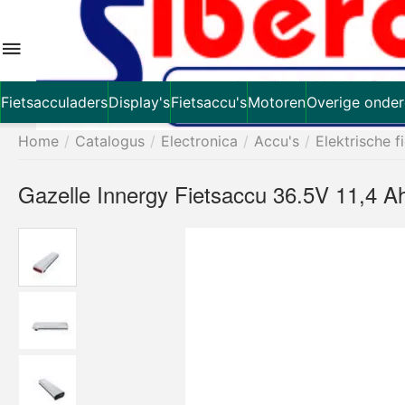
Fietsacculaders
Display's
Fietsaccu's
Motoren
Overige onder
Home
/
Catalogus
/
Electronica
/
Accu's
/
Elektrische f
Gazelle Innergy Fietsaccu 36.5V 11,4 Ah