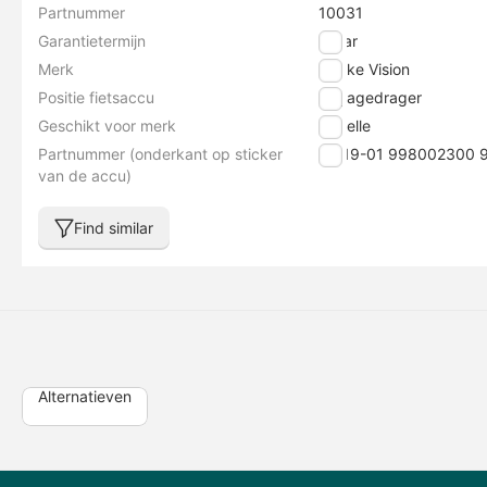
Partnummer
10031
Garantietermijn
2 jaar
Merk
E-bike Vision
Positie fietsaccu
Bagagedrager
Geschikt voor merk
Gazelle
Partnummer (onderkant op sticker
21119-01 998002300
van de accu)
Find similar
Alternatieven