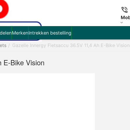
Mob
delen
Merken
Intrekken bestelling
iets
/
Gazelle Innergy Fietsaccu 36.5V 11,4 Ah E-Bike Vision
 E-Bike Vision