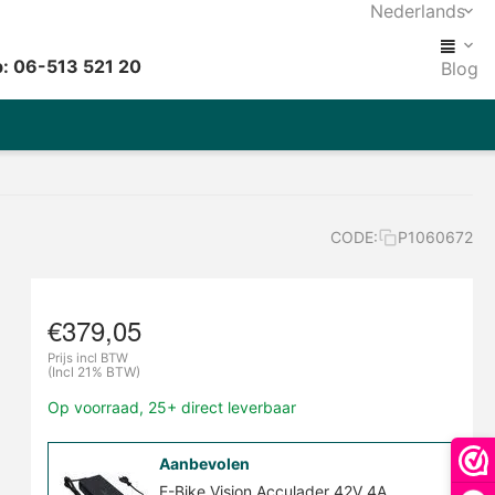
Nederlands
: 06-513 521 20
Blog
CODE:
P1060672
€
379,05
Prijs incl BTW
(Incl 21% BTW)
Op voorraad, 25+ direct leverbaar
Aanbevolen
E-Bike Vision Acculader 42V 4A