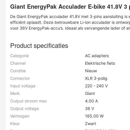
Giant EnergyPak Acculader E-bike 41.8V 3 
De Giant EnergyPak acculader 41.8V met 3-pins aansluiting is 
efficiënt oplaadt. Deze betrouwbare Li-ion acculader is ontwor
voor 36V EnergyPak-accu’s. Ideaal als vervangende lader of als
Product specificaties
Categorie
AC adapters
Channel
Elektrische fiets
Conditie
Nieuw
Connector
XLR 3-polig
Input voltage
220 - 240 V
Merk
Giant
Output stroom max
4.00 A
Output voltage
36 V
Vermogen
165.00 W
Kleur
Zwart