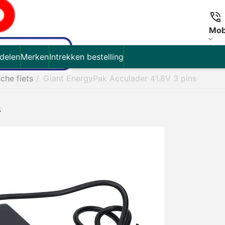
Mob
delen
Merken
Intrekken bestelling
sche fiets
/
Giant EnergyPak Acculader 41.8V 3 pins
s