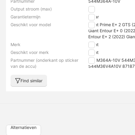
Partnummer
544M364A-10V
Output stroom (max)
4 A
Garantietermijn
1 jaar
Geschikt voor model
Giant Prime E+ 2 GTS (
Giant Entour E+ 0 (2022
Entour E+ 2 (2022) Gian
Merk
Giant
Geschikt voor merk
Giant
Partnummer (onderkant op sticker
544M364A-10V 544M
van de accu)
544M36V4A10V 87187
Find similar
Alternatieven