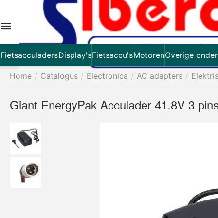
Fietsacculaders
Display's
Fietsaccu's
Motoren
Overige onder
Home
/
Catalogus
/
Electronica
/
AC adapters
/
Elektri
Giant EnergyPak Acculader 41.8V 3 pin