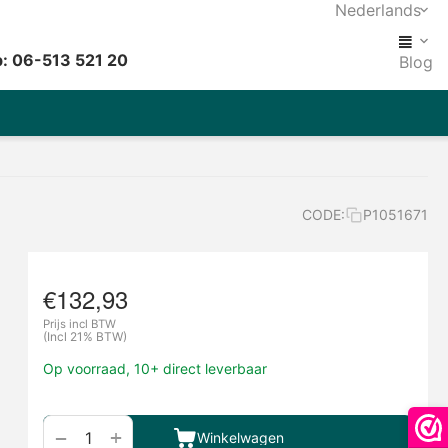
Nederlands
: 06-513 521 20
Blog
CODE:
P1051671
€
132,93
Prijs incl BTW
(Incl 21% BTW)
Op voorraad, 10+ direct leverbaar
+
−
Winkelwagen