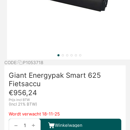
CODE:
P1053718
Giant Energypak Smart 625
Fietsaccu
€
956,24
Prijs incl BTW
(Incl 21% BTW)
Wordt verwacht 18-11-25
+
−
Winkelwagen