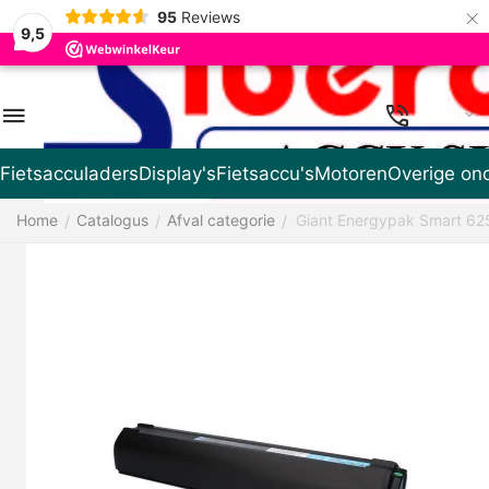
×
95
Reviews
9,5
NL
Fietsacculaders
Display's
Fietsaccu's
Motoren
Overige on
Home
Catalogus
Afval categorie
Giant Energypak Smart 62
/
/
/