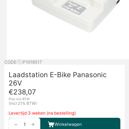
CODE:
P1018517
Laadstation E-Bike Panasonic
26V
€
238,07
Prijs incl BTW
(Incl 21% BTW)
Levertijd 3 weken (na bestelling)
+
−
Winkelwagen