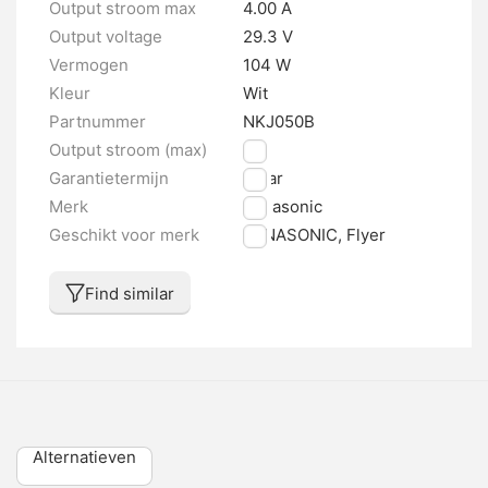
Output stroom max
4.00 A
Output voltage
29.3 V
Vermogen
104 W
Kleur
Wit
Partnummer
NKJ050B
Output stroom (max)
4 A
Garantietermijn
1 jaar
Merk
Panasonic
Geschikt voor merk
PANASONIC, Flyer
Find similar
Alternatieven