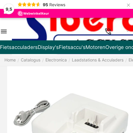
×
95
Reviews
9,5
NL
Fietsacculaders
Display's
Fietsaccu's
Motoren
Overige on
Home
Catalogus
Electronica
Laadstations & Acculaders
El
/
/
/
/