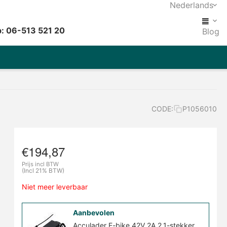
Nederlands
: 06-513 521 20
Blog
CODE:
P1056010
€
194,87
Prijs incl BTW
(Incl 21% BTW)
Niet meer leverbaar
Aanbevolen
Acculader E-bike 42V 2A 2.1-stekker