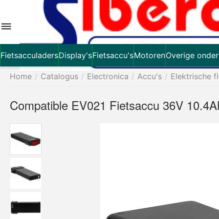
Fietsacculaders
Display's
Fietsaccu's
Motoren
Overige onder
Home
/
Catalogus
/
Electronica
/
Accu's
/
Elektrische f
Compatible EV021 Fietsaccu 36V 10.4A