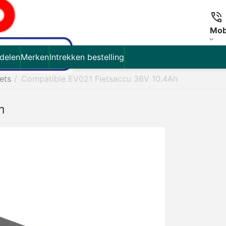
Mob
delen
Merken
Intrekken bestelling
iets
/
Compatible EV021 Fietsaccu 36V 10.4Ah
h