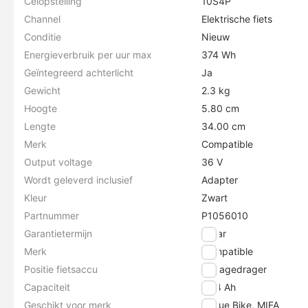
Celopstelling
10S4P
Channel
Elektrische fiets
Conditie
Nieuw
Energieverbruik per uur max
374 Wh
Geïntegreerd achterlicht
Ja
Gewicht
2.3 kg
Hoogte
5.80 cm
Lengte
34.00 cm
Merk
Compatible
Output voltage
36 V
Wordt geleverd inclusief
Adapter
Kleur
Zwart
Partnummer
P1056010
Garantietermijn
2 jaar
Merk
Compatible
Positie fietsaccu
Bagagedrager
Capaciteit
10.4 Ah
Geschikt voor merk
Vogue Bike, MIFA