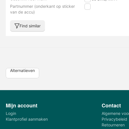
Partnummer (onderkant op sticker
nvt
van de accu)
Find similar
Alternatieven
Mijn account
Contact
Login
Algemene voo
Klantprofiel aanmaken
Privacybeleid
Retourneren