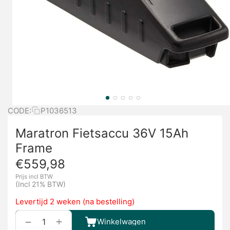
CODE:
P1036513
Maratron Fietsaccu 36V 15Ah
Frame
€
559,98
Prijs incl BTW
(Incl 21% BTW)
Levertijd 2 weken (na bestelling)
+
−
Winkelwagen