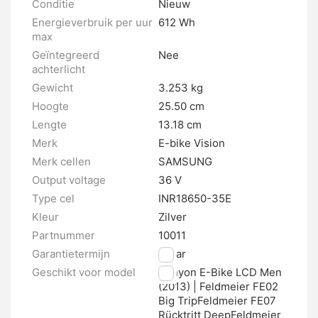
Conditie
Nieuw
Energieverbruik per uur
612 Wh
max
Geïntegreerd
Nee
achterlicht
Gewicht
3.253 kg
Hoogte
25.50 cm
Lengte
13.18 cm
Merk
E-bike Vision
Merk cellen
SAMSUNG
Output voltage
36 V
Type cel
INR18650-35E
Kleur
Zilver
Partnummer
10011
Garantietermijn
2 jaar
Geschikt voor model
Canyon E-Bike LCD Men
(2013) | Feldmeier FE02
Big TripFeldmeier FE07
Rücktritt DeepFeldmeier