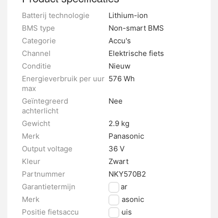
Batterij technologie
Lithium-ion
BMS type
Non-smart BMS
Categorie
Accu's
Channel
Elektrische fiets
Conditie
Nieuw
Energieverbruik per uur
576 Wh
max
Geïntegreerd
Nee
achterlicht
Gewicht
2.9 kg
Merk
Panasonic
Output voltage
36 V
Kleur
Zwart
Partnummer
NKY570B2
Garantietermijn
2 jaar
Merk
Panasonic
Positie fietsaccu
Zitbuis