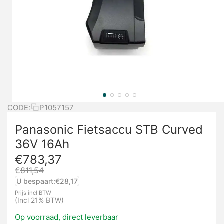
CODE:
P1057157
Panasonic Fietsaccu STB Curved
36V 16Ah
€
783,37
€
811,54
U bespaart:
€
28,17
Prijs incl BTW
(Incl 21% BTW)
Op voorraad, direct leverbaar