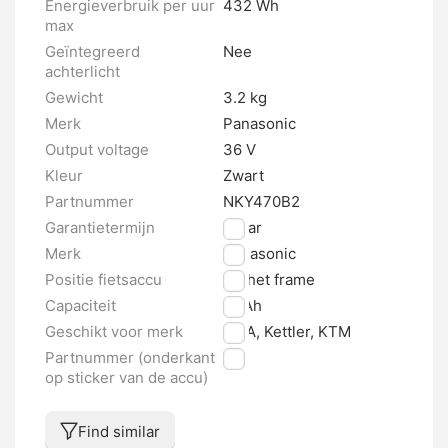
Energieverbruik per uur
432 Wh
max
Geïntegreerd
Nee
achterlicht
Gewicht
3.2 kg
Merk
Panasonic
Output voltage
36 V
Kleur
Zwart
Partnummer
NKY470B2
Garantietermijn
2 jaar
Merk
Panasonic
Positie fietsaccu
Op het frame
Capaciteit
12 Ah
Geschikt voor merk
MSA, Kettler, KTM
Partnummer (onderkant
nvt
op sticker van de accu)
Find similar