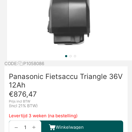
CODE:
P1058086
Panasonic Fietsaccu Triangle 36V
12Ah
€
876,47
Prijs incl BTW
(Incl 21% BTW)
Levertijd 3 weken (na bestelling)
+
−
Winkelwagen