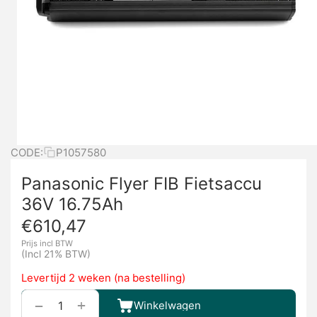
CODE:
P1057580
Panasonic Flyer FIB Fietsaccu
36V 16.75Ah
€
610,47
Prijs incl BTW
(Incl 21% BTW)
Levertijd 2 weken (na bestelling)
+
−
Winkelwagen