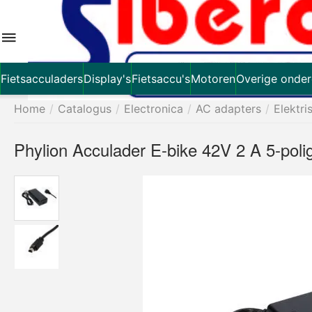
Fietsacculaders
Display's
Fietsaccu's
Motoren
Overige onder
Home
/
Catalogus
/
Electronica
/
AC adapters
/
Elektri
Phylion Acculader E-bike 42V 2 A 5-poli