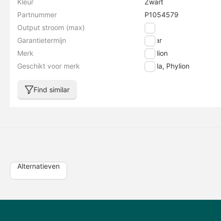
Kleur
Zwart
Partnummer
P1054579
Output stroom (max)
2 A
Garantietermijn
1 jaar
Merk
Phylion
Geschikt voor merk
Stella, Phylion
Find similar
Alternatieven