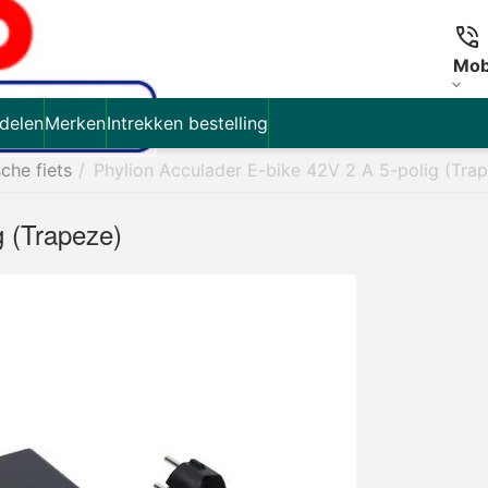
Mob
delen
Merken
Intrekken bestelling
sche fiets
/
Phylion Acculader E-bike 42V 2 A 5-polig (Tra
g (Trapeze)