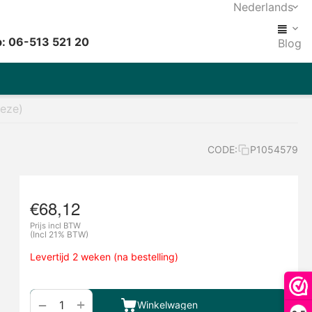
Nederlands
: 06-513 521 20
Blog
peze)
CODE:
P1054579
€
68,12
Prijs incl BTW
(Incl 21% BTW)
Levertijd 2 weken (na bestelling)
+
−
Winkelwagen