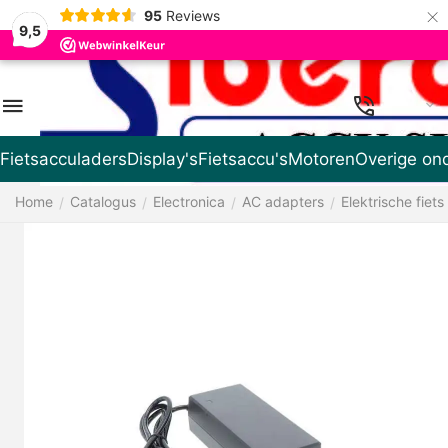
×
95
Reviews
9,5
NL
Fietsacculaders
Display's
Fietsaccu's
Motoren
Overige on
Home
Catalogus
Electronica
AC adapters
Elektrische fiets
/
/
/
/