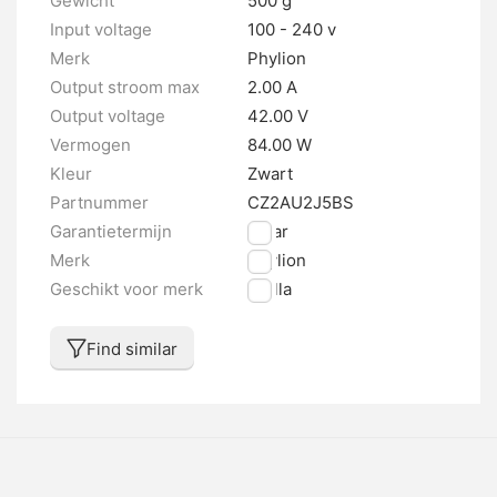
Gewicht
500 g
Input voltage
100 - 240 v
Merk
Phylion
Output stroom max
2.00 A
Output voltage
42.00 V
Vermogen
84.00 W
Kleur
Zwart
Partnummer
CZ2AU2J5BS
Garantietermijn
1 jaar
Merk
Phylion
Geschikt voor merk
Stella
Find similar