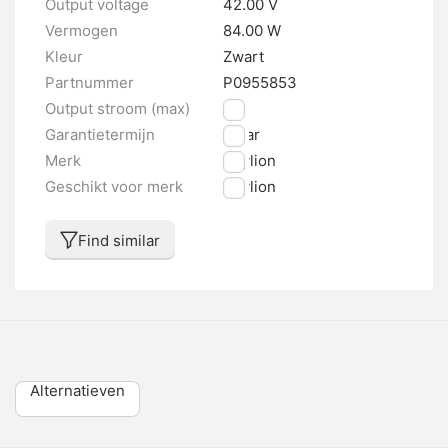
Output voltage
42.00 V
Vermogen
84.00 W
Kleur
Zwart
Partnummer
P0955853
Output stroom (max)
2 A
Garantietermijn
1 jaar
Merk
Phylion
Geschikt voor merk
Phylion
Find similar
Alternatieven