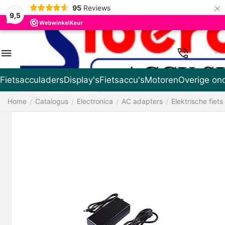
×
95
Reviews
9,5
NL
Fietsacculaders
Display's
Fietsaccu's
Motoren
Overige on
Home
Catalogus
Electronica
AC adapters
Elektrische fiets
/
/
/
/