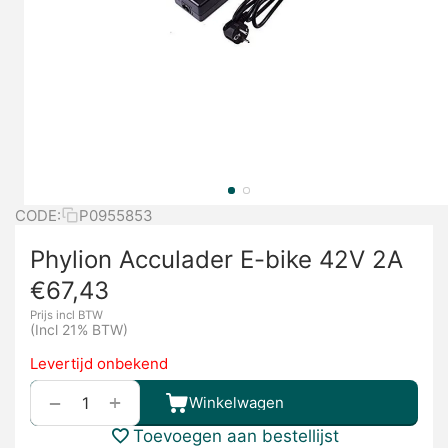
CODE:
P0955853
Phylion Acculader E-bike 42V 2A
€
67,43
Prijs incl BTW
(Incl 21% BTW)
Levertijd onbekend
+
−
Winkelwagen
Toevoegen aan bestellijst